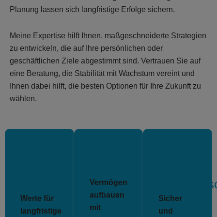
Planung lassen sich langfristige Erfolge sichern.
Meine Expertise hilft Ihnen, maßgeschneiderte Strategien
zu entwickeln, die auf Ihre persönlichen oder
geschäftlichen Ziele abgestimmt sind. Vertrauen Sie auf
eine Beratung, die Stabilität mit Wachstum vereint und
Ihnen dabei hilft, die besten Optionen für Ihre Zukunft zu
wählen.
01
02
03
Gold &
Immobilien
Priv.
Silber
Altersvors
Vermögen
aufbauen
Werte für
Sicher
mit
langfristige
und