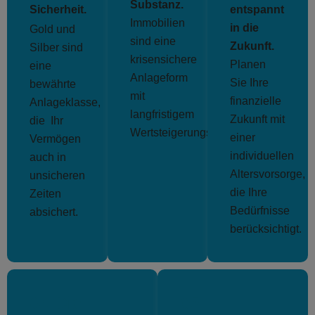
Substanz.
Sicherheit.
entspannt
Immobilien
in die
Gold und
sind eine
Zukunft.
Silber sind
krisensichere
Planen
eine
Anlageform
Sie Ihre
bewährte
mit
finanzielle
Anlageklasse,
langfristigem
Zukunft mit
die Ihr
Wertsteigerungspotenzial.
einer
Vermögen
individuellen
auch in
Altersvorsorge,
unsicheren
die Ihre
Zeiten
Bedürfnisse
absichert.
berücksichtigt.
04 Die
05