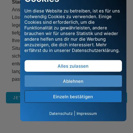
Standardlösungen
Eine solide
Anstatt pauschale
Finanzstrategie
Um diese Website zu betreiben, ist es für uns
notwendig Cookies zu verwenden. Einige
Lösungen anzubieten,
kombiniert Sicherheit
Cookies sind erforderlich, um die
lege ich Wert auf eine
mit Wachstum. Mein Ziel
Funktionalität zu gewährleisten, andere
tiefgehende Analyse
ist es, Ihnen Lösungen
brauchen wir für unsere Statistik und wieder
andere helfen uns dir nur die Werbung
Ihrer persönlichen
zu bieten, die nicht nur
anzuzeigen, die dich interessiert. Mehr
Situation. Nur so lassen
heute schützen, sondern
erfährst du in unserer Datenschutzerklärung.
sich Strategien
auch in Zukunft für
entwickeln, die
Wohlstand sorgen.
Alles zulassen
langfristig zu Ihnen
passen.
Ablehnen
Einzeln bestätigen
JETZT BERATUNGSGESPRÄCH ANFORDERN
|
Datenschutz
Impressum