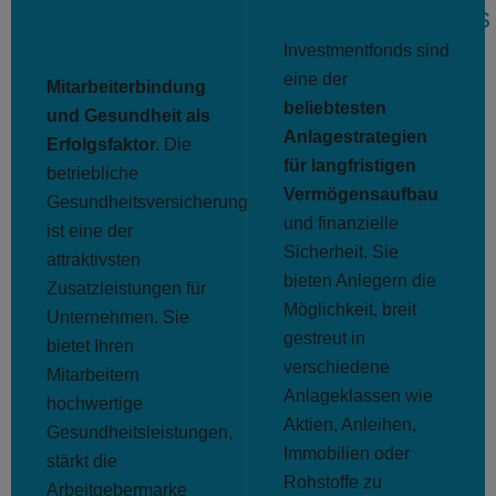
betriebliche
Investmentfonds
Gesundheitsversicherung
Investmentfonds sind
eine der
Mitarbeiterbindung
beliebtesten
und Gesundheit als
Anlagestrategien
Erfolgsfaktor.
Die
für langfristigen
betriebliche
Vermögensaufbau
Gesundheitsversicherung
und finanzielle
ist eine der
Sicherheit. Sie
attraktivsten
bieten Anlegern die
Zusatzleistungen für
Möglichkeit, breit
Unternehmen. Sie
gestreut in
bietet Ihren
verschiedene
Mitarbeitern
Anlageklassen wie
hochwertige
Aktien, Anleihen,
Gesundheitsleistungen,
Immobilien oder
stärkt die
Rohstoffe zu
Arbeitgebermarke